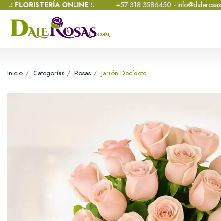
ÍA ONLINE :.
+57 318 3586450 -
info@dalerosas.com
- Lun - Sáb 
Inicio
Categorías
Rosas
Jarrón Decídete