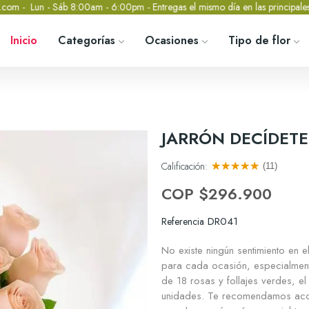
8:00am - 6:00pm - Entregas el mismo día en las principales ciudades de C
Inicio
Categorías
Ocasiones
Tipo de flor
JARRÓN DECÍDETE
Calificación:
(11)
COP $296.900
DR041
Referencia
No existe ningún sentimiento en 
para cada ocasión, especialment
de 18 rosas y follajes verdes, e
unidades. Te recomendamos acom