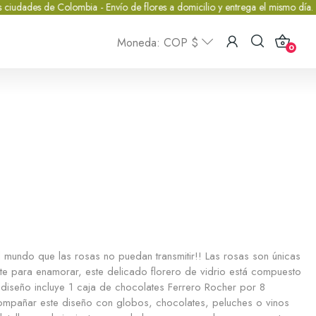
olombia - Envío de flores a domicilio y entrega el mismo día.
.: FLORIS
Moneda: COP $
0
el mundo que las rosas no puedan transmitir!! Las rosas son únicas
e para enamorar, este delicado florero de vidrio está compuesto
l diseño incluye 1 caja de chocolates Ferrero Rocher por 8
pañar este diseño con globos, chocolates, peluches o vinos