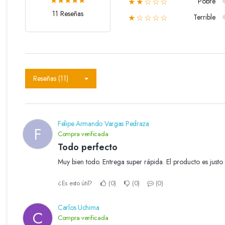
Pobre
★★☆☆☆
11 Reseñas
Terrible
★☆☆☆☆
Reseñas (11)
Felipe Armando Vargas Pedraza
F
Compra verificada
Todo perfecto
Muy bien todo. Entrega super rápida. El producto es just
¿Es esto útil?
0
0
0
Carlos Uchima
C
Compra verificada