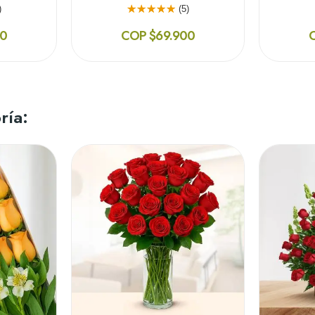
)
(5)
00
COP $69.900
ría: