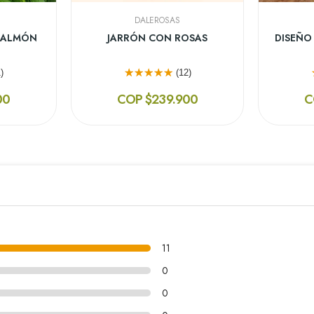
DALEROSAS
 SALMÓN
JARRÓN CON ROSAS
DISEÑO
)
(12)
00
COP $239.900
C
11
0
0