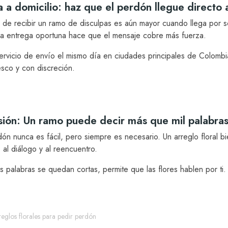
 a domicilio: haz que el perdón llegue directo 
 de recibir un ramo de disculpas es aún mayor cuando llega por so
 la entrega oportuna hace que el mensaje cobre más fuerza.
ervicio de envío el mismo día en ciudades principales de Colombi
esco y con discreción.
sión: Un ramo puede decir más que mil palabra
ón nunca es fácil, pero siempre es necesario. Un arreglo floral bi
 al diálogo y al reencuentro.
 palabras se quedan cortas, permite que las flores hablen por ti.
reglos florales para pedir perdón