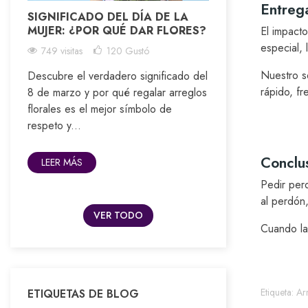
Entrega
SIGNIFICADO DEL DÍA DE LA
MUJER: ¿POR QUÉ DAR FLORES?
El impacto
especial,
749 visitas
120
Gustó
Nuestro s
Descubre el verdadero significado del
rápido, fr
8 de marzo y por qué regalar arreglos
florales es el mejor símbolo de
respeto y...
Conclu
LEER MÁS
Pedir perd
al perdón,
VER TODO
Cuando las
Etiqueta:
Ar
ETIQUETAS DE BLOG