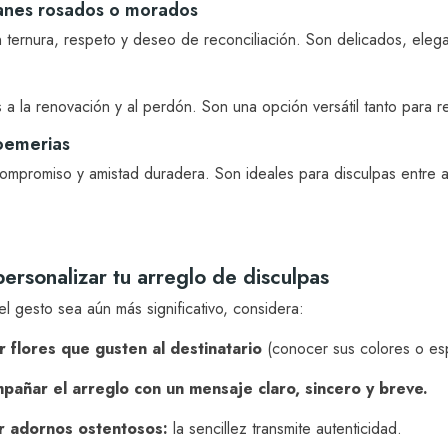
panes rosados o morados
 ternura, respeto y deseo de reconciliación. Son delicados, elega
a la renovación y al perdón. Son una opción versátil tanto para 
oemerias
compromiso y amistad duradera. Son ideales para disculpas entre 
rsonalizar tu arreglo de disculpas
l gesto sea aún más significativo, considera:
r flores que gusten al destinatario
(conocer sus colores o espe
pañar el arreglo con un mensaje claro, sincero y breve.
ar adornos ostentosos:
la sencillez transmite autenticidad.