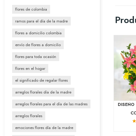
flores de colombia
Prod
ramos para el día de la madre
flores a domicilio colombia
envío de flores a domicilio
flores para toda ocasión
flores en el hogar
el significado de regalar flores
arreglos florales día de la madre
arreglos florales para el día de las madres
FLORAL CON
DISEÑO FLORAL CON
DISEÑO 
 VOLUTA
ROSAS CUPIDO
CO
arreglos florales
244.900
COP $289.900
(11)
(11)
emociones flores día de la madre