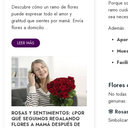
Porque son
Descubre cómo un ramo de flores
ramo cuid
puede expresar todo el amor y
sea neces
gratitud que sientes por mamá. Envía
flores a domicilio...
Además:
Apor
LEER MÁS
Mues
Facil
Flores 
No todas 
genuinas:
🌸 Rosas
ROSAS Y SENTIMIENTOS: ¿POR
QUÉ SEGUIMOS REGALANDO
Simboliza
FLORES A MAMÁ DESPUÉS DE