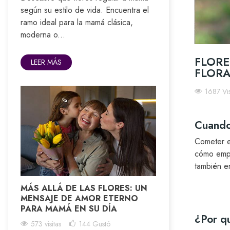
según su estilo de vida. Encuentra el
ramo ideal para la mamá clásica,
moderna o...
FLORE
LEER MÁS
FLORA
1687 Vis
Cuando 
Cometer e
cómo empez
también e
MÁS ALLÁ DE LAS FLORES: UN
MENSAJE DE AMOR ETERNO
PARA MAMÁ EN SU DÍA
¿Por qu
573 visitas
144
Gustó