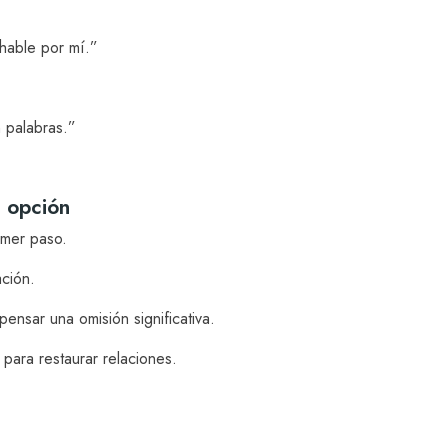
hable por mí.”
 palabras.”
a opción
rimer paso.
ación.
nsar una omisión significativa.
 para restaurar relaciones.