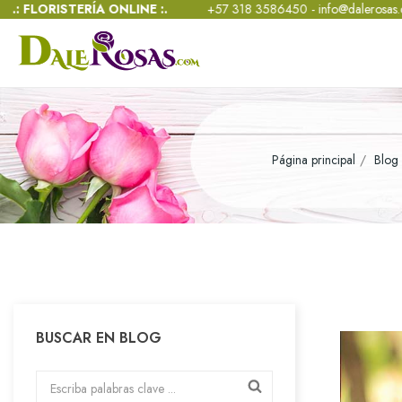
RÍA ONLINE :.
+57 318 3586450 -
info@dalerosas.com
- Lun - Sáb 
Página principal
Blog
BUSCAR EN BLOG