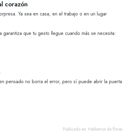
al corazón
rpresa. Ya sea en casa, en el trabajo o en un lugar
a garantiza que tu gesto llegue cuando más se necesita:
s
en pensado no borra el error, pero sí puede abrir la puerta
Publicado en:
Hablemos de flores