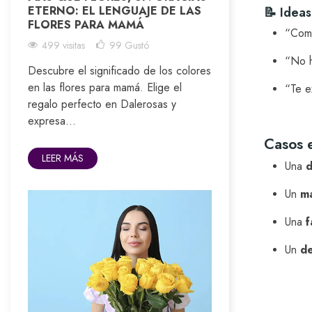
ETERNO: EL LENGUAJE DE LAS
📝 Idea
FLORES PARA MAMÁ
“Come
499 visitas
99
Gustó
“No h
Descubre el significado de los colores
en las flores para mamá. Elige el
“Te e
regalo perfecto en Dalerosas y
expresa...
Casos e
LEER MÁS
Una
d
Un
ma
Una
f
Un
de