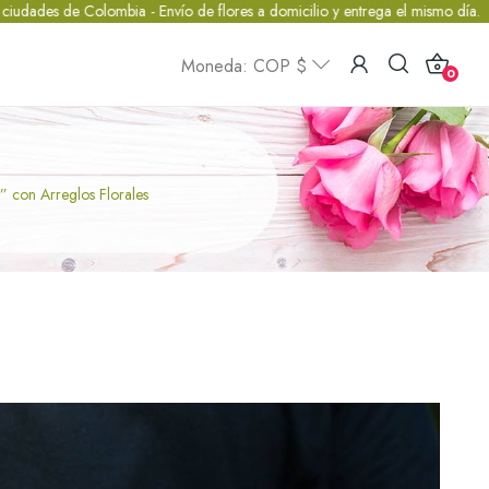
Colombia - Envío de flores a domicilio y entrega el mismo día.
.: FLORI
Moneda: COP $
0
” con Arreglos Florales