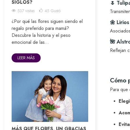
SIGLOS?
🌷 Tuli
537 visitas
45
Gustó
Transmiten
¿Por qué las flores siguen siendo el
🌼 Lirios
regalo preferido para mamá?
Asociados 
Descubre la historia y el peso
🌺 Alstr
emocional de las...
Reflejan 
LEER MÁS
Cómo pe
Para que e
Elegi
Acom
Evit
MÁS QUE FLORES, UN GRACIAS