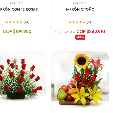
DALEROSAS
DALEROSAS
ARRÓN CON 12 ROSAS
JARRÓN OTOÑO
(14)
(14)
COP $199.900
COP $242.910
COP $269.900
-10%