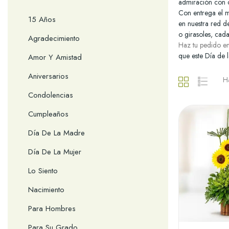
admiración con c
Con entrega el mi
15 Años
en nuestra red de
o girasoles, cad
Agradecimiento
Haz tu pedido en
que este Día de 
Amor Y Amistad
Aniversarios
H
Condolencias
Cumpleaños
Día De La Madre
Día De La Mujer
Lo Siento
Nacimiento
Para Hombres
Para Su Grado