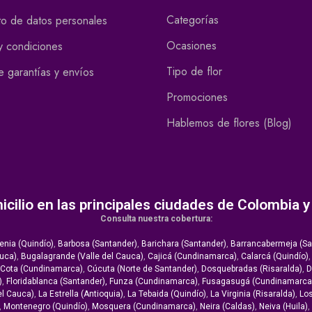
Categorías
to de datos personales
Ocasiones
y condiciones
Tipo de flor
de garantías y envíos
Promociones
Hablemos de flores (Blog)
icilio en las principales ciudades de Colombia 
Consulta nuestra cobertura:
nia (Quindío)
,
Barbosa (Santander)
,
Barichara (Santander)
,
Barrancabermeja (Sa
auca)
,
Bugalagrande (Valle del Cauca)
,
Cajicá (Cundinamarca)
,
Calarcá (Quindío)
Cota (Cundinamarca)
,
Cúcuta (Norte de Santander)
,
Dosquebradas (Risaralda)
,
D
)
,
Floridablanca (Santander),
Funza (Cundinamarca)
,
Fusagasugá (Cundinamarca
el Cauca)
,
La Estrella (Antioquia)
,
La Tebaida (Quindío)
,
La Virginia (Risaralda)
,
Los
,
Montenegro (Quindío)
,
Mosquera (Cundinamarca)
,
Neira (Caldas)
,
Neiva (Huila)
,