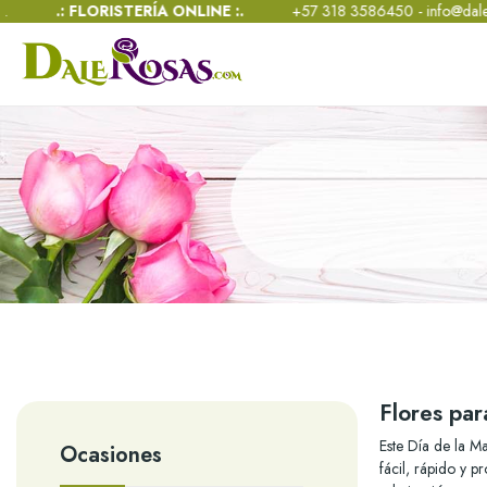
FLORISTERÍA ONLINE :.
+57 318 3586450 -
info@dalerosas.com
- 
Flores par
Este Día de la M
Ocasiones
fácil, rápido y 