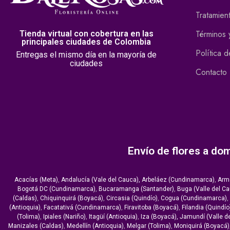
Tratamien
Términos 
Tienda virtual con cobertura en las
principales ciudades de Colombia
Política 
Entregas el mismo día en la mayoría de
ciudades
Contacto
Envío de flores a dom
Acacías (Meta)
,
Andalucía (Vale del Cauca),
Arbeláez (Cundinamarca)
,
Arme
Bogotá DC (Cundinamarca)
,
Bucaramanga (Santander)
,
Buga (Valle del C
(Caldas)
,
Chiquinquirá (Boyacá)
,
Circasia (Quindío)
,
Cogua (Cundinamarca)
,
(Antioquia)
,
Facatativá (Cundinamarca)
,
Firavitoba (Boyacá)
,
Filandia (Quindío
(Tolima)
,
Ipiales (Nariño)
,
Itagüí (Antioquia)
,
Iza (Boyacá),
Jamundí (Valle d
Manizales (Caldas)
,
Medellín (Antioquia)
,
Melgar (Tolima)
,
Moniquirá (Boyacá)