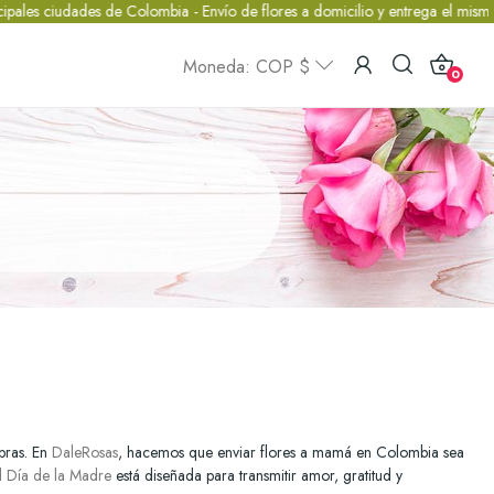
udades de Colombia - Envío de flores a domicilio y entrega el mismo día.
Moneda: COP $
0
bras. En
DaleRosas
, hacemos que enviar flores a mamá en Colombia sea
el Día de la Madre
está diseñada para transmitir amor, gratitud y