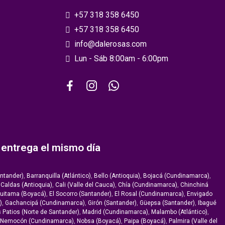
+57 318 358 6450
+57 318 358 6450
info@dalerosas.com
Lun - Sáb 8:00am - 6:00pm
y entrega el mismo día
ntander)
,
Barranquilla (Atlántico)
,
Bello (Antioquia)
,
Bojacá (Cundinamarca)
,
,
Caldas (Antioquia)
,
Cali (Valle del Cauca)
,
Chía (Cundinamarca)
,
Chinchiná
uitama (Boyacá)
,
El Socorro (Santander)
,
El Rosal (Cundinamarca)
,
Envigado
)
,
Gachancipá (Cundinamarca)
,
Girón (Santander)
,
Güepsa (Santander)
,
Ibagué
 Patios (Norte de Santander)
,
Madrid (Cundinamarca)
,
Malambo (Atlántico)
,
Nemocón (Cundinamarca)
,
Nobsa (Boyacá)
,
Paipa (Boyacá)
,
Palmira (Valle del