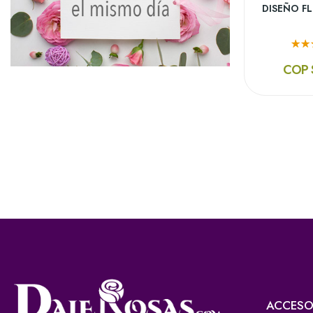
DISEÑO F
COP 
ACCESO