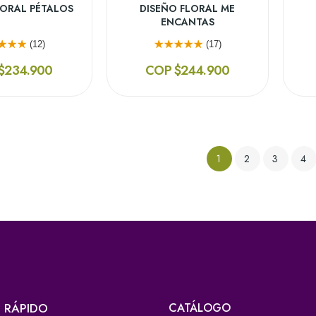
LORAL PÉTALOS
DISEÑO FLORAL ME
ENCANTAS
(12)
(17)
$234.900
COP $244.900
1
2
3
4
 RÁPIDO
CATÁLOGO