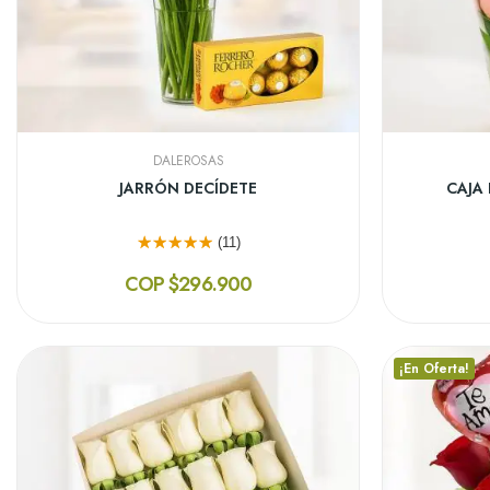
DALEROSAS
JARRÓN CON ROSAS
CAJA 
(12)
COP $239.900
¡En Oferta!