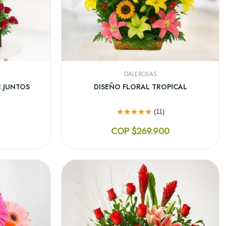
DALEROSAS
E
CAJA DE 18 ROSAS ROSADAS
(10)
0
COP $219.900
¡En Oferta!