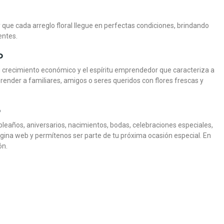
 que cada arreglo floral llegue en perfectas condiciones, brindando
entes.
o
su crecimiento económico y el espíritu emprendedor que caracteriza a
render a familiares, amigos o seres queridos con flores frescas y
o
DALEROSAS
DALEROSAS
DALEROSAS
DALEROSAS
DALEROSAS
DALEROSAS
DALEROSAS
DALERO
eaños, aniversarios, nacimientos, bodas, celebraciones especiales,
ina web y permítenos ser parte de tu próxima ocasión especial. En
 ENAMORAS
TAS ALFA
CONTIGO
ALMÓN
OLES
ÓN AMOR INCONDICIONAL
PEDESTAL FÚNEBRE PASIÓN
DISEÑO FLORAL CON FRUTAS PARAISO
BOUQUET DE GERBERAS MULTICOLOR
DISEÑO FLORAL TROPICAL
CAJA DE 18 ROSAS ROJAS
DISEÑO FÚNEBRE CU
JARRÓN LLÉVAME 
ón.
(12)
(13)
(12)
(11)
(11)
(11)
(1
0
0
0
0
910
COP $206.900
COP $349.900
COP $269.900
COP $299.900
COP $164.900
COP $219.900
COP $285.9
COP $29
-10%
¡En Oferta!
¡En Oferta!