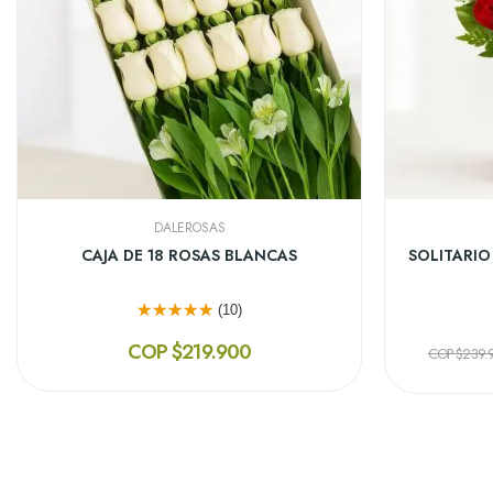
DALEROSAS
DISEÑO FLORAL PENSANDO EN TI
JARR
(14)
COP $188.910
-10%
COP $209.900
¡En Oferta!
¡En Oferta!
¡En Oferta!