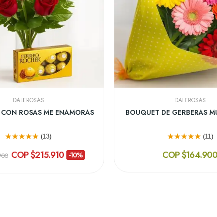
DALEROSAS
DALEROSAS
ÓN CON 12 GIRASOLES
CAJA DE 18 ROSAS B
(13)
(10)
COP $249.900
COP $219.90
¡En Oferta!