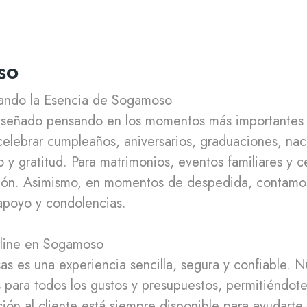
so
ejando la Esencia de Sogamoso
á diseñado pensando en los momentos más importantes
 celebrar cumpleaños, aniversarios, graduaciones, na
ño y gratitud. Para matrimonios, eventos familiares y
ción. Asimismo, en momentos de despedida, contamos
apoyo y condolencias.
nline en Sogamoso
as es una experiencia sencilla, segura y confiable. N
s para todos los gustos y presupuestos, permitiéndote
ón al cliente está siempre disponible para ayudarte a