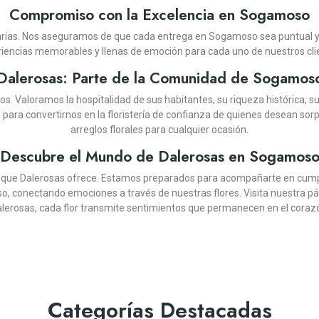
Compromiso con la Excelencia en Sogamoso
ritarias. Nos aseguramos de que cada entrega en Sogamoso sea puntual y
iencias memorables y llenas de emoción para cada uno de nuestros cli
Dalerosas: Parte de la Comunidad de Sogamos
s. Valoramos la hospitalidad de sus habitantes, su riqueza histórica, 
para convertirnos en la floristería de confianza de quienes desean sorp
arreglos florales para cualquier ocasión.
Descubre el Mundo de Dalerosas en Sogamos
DALEROSAS
DALEROSAS
DALEROSAS
DALEROSAS
DALEROSAS
DALEROSAS
DALEROSAS
DALEROSAS
DALEROSAS
DALEROSAS
DALEROSAS
DALEROSAS
cia que Dalerosas ofrece. Estamos preparados para acompañarte en cumpl
conectando emociones a través de nuestras flores. Visita nuestra pág
O
 DE ROSAS Y CHOCOLATES
FLORAL EXÓTICO COLUMBA
RIO CON ROSAS MARILYN
STA DE FRUTAS DRACO
A DE 24 ROSAS ROJAS
JARRÓN CON 18 ROSAS MULTICOLOR
DISEÑO FÚNEBRE CUBRE CAJA
SOLITARIO CON ROSAS ME
DISEÑO FLORAL CON FRU
DISEÑO FLORAL FELIZ 
CAJA DE 12 ROSAS S
BOUQUET DE GIRAS
JARR
ASUNCIÓN
lerosas, cada flor transmite sentimientos que permanecen en el coraz
(12)
(12)
(16)
(16)
(9)
(12)
(12)
(13)
(13)
(11)
(11)
(11)
COP $236.900
COP $239.900
COP $239.900
COP $139.900
COP $242.910
COP $219.900
COP $295.900
COP $245.90
COP $164.90
COP $199.90
COP $319.90
COP $215.
-10%
900
COP $239.900
Categorías Destacadas