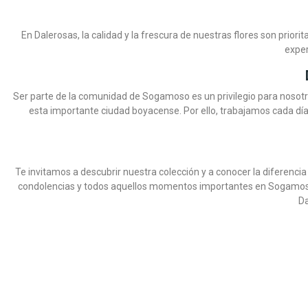
En Dalerosas, la calidad y la frescura de nuestras flores son prio
exper
Ser parte de la comunidad de Sogamoso es un privilegio para nosotro
esta importante ciudad boyacense. Por ello, trabajamos cada día 
S
OSAS
DALEROSAS
DALEROSAS
DALEROSAS
DALEROSAS
DALEROSAS
DALEROSAS
Te invitamos a descubrir nuestra colección y a conocer la diferen
condolencias y todos aquellos momentos importantes en Sogamoso, 
DESCANSO ETERNO
 ROSAS
CANASTA FLORAL CON 12 GIRASOLES
BOUQUET DE ROSAS ROJAS Y
CANASTA DE FRUTAS SIRIO
CAJA DE 12 ROSAS ROJAS
PEDESTAL FÚNEBRE HASTA PRONT
JARRÓN DULCE AMOR
BOUQUET
DISEÑO 
SOLITA
CANA
CAJ
GIRASOLES
Da
14)
(12)
(10)
(14)
(11)
(9)
(10)
(13)
900
99.900
COP $248.900
COP $194.900
COP $199.900
COP $242.910
COP $393.210
COP $339.900
-10%
-10%
COP $269.900
COP $436.900
COP $269.