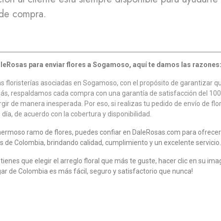
 de compra.
aleRosas para enviar flores a Sogamoso, aquí te damos las razones
floristerías asociadas en Sogamoso, con el propósito de garantizar que 
más, respaldamos cada compra con una garantía de satisfacción del 10
ir de manera inesperada. Por eso, si realizas tu pedido de envío de f
día, de acuerdo con la cobertura y disponibilidad.
hermoso ramo de flores, puedes confiar en DaleRosas.com para ofrecer
s de Colombia, brindando calidad, cumplimiento y un excelente servicio.
tienes que elegir el arreglo floral que más te guste, hacer clic en su im
ar de Colombia es más fácil, seguro y satisfactorio que nunca!