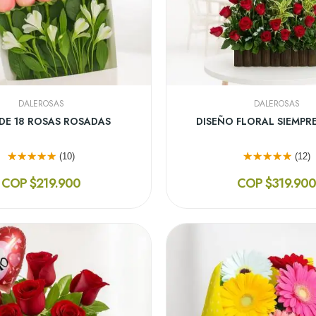
DALEROSAS
DALEROSAS
DE 12 ROSAS AMARILLAS
JARRÓN DECÍDET
(13)
(11)
COP $199.900
COP $296.90