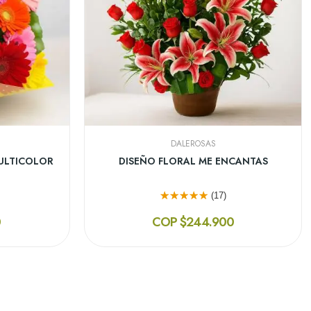
DALEROSAS
LANCAS
SOLITARIO CON ROSAS ME ENAMORAS
(13)
0
COP $215.910
-10%
COP $239.900