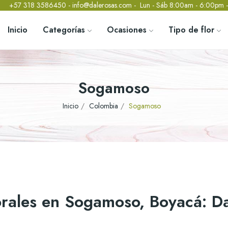
o@dalerosas.com
- Lun - Sáb 8:00am - 6:00pm - Entregas el mismo día en l
Inicio
Categorías
Ocasiones
Tipo de flor
Sogamoso
Inicio
Colombia
Sogamoso
orales en Sogamoso, Boyacá: Da