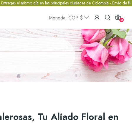
as principales ciudades de Colombia - Envío de flores a domicilio y entr
Moneda: COP $
0
lerosas, Tu Aliado Floral en