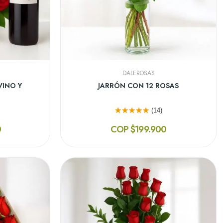
DALEROSAS
ULTICOLOR
CAJA DE 18 ROSAS BLANCAS
(10)
0
COP $219.900