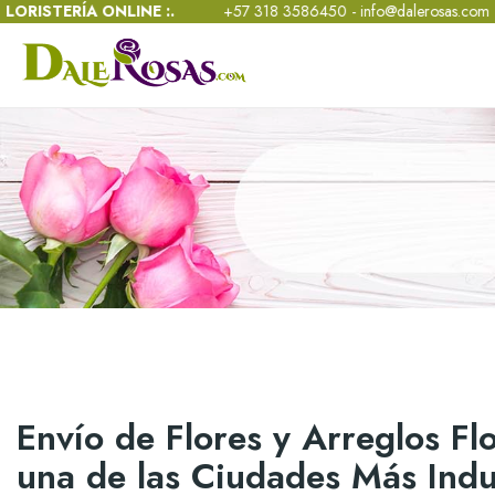
57 318 3586450 -
info@dalerosas.com
- Lun - Sáb 8:00am - 6:00pm 
Envío de Flores y Arreglos Flo
una de las Ciudades Más Indu