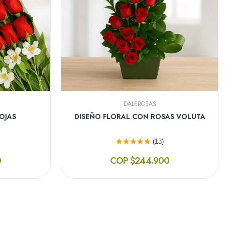
DALEROSAS
AS BAHAMAS
DISEÑO FLORAL TE AMO
(12)
0
COP $337.900
¡En Oferta!