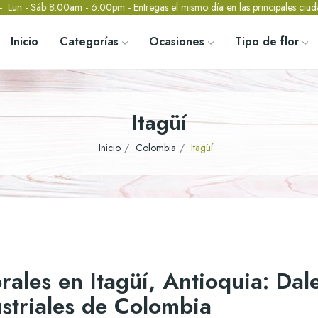
- Entregas el mismo día en las principales ciudades de Colombia - Envío 
Inicio
Categorías
Ocasiones
Tipo de flor
Itagüí
Inicio
Colombia
Itagüí
rales en Itagüí, Antioquia: Dal
striales de Colombia