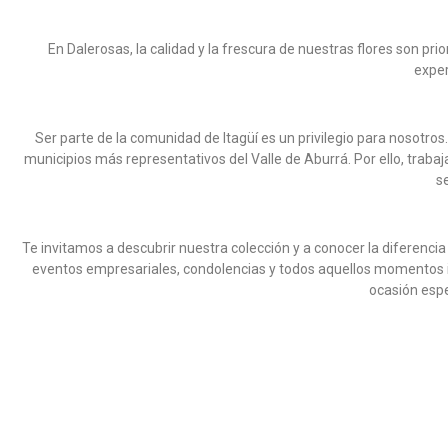
En Dalerosas, la calidad y la frescura de nuestras flores son pr
exper
Ser parte de la comunidad de Itagüí es un privilegio para nosotros
municipios más representativos del Valle de Aburrá. Por ello, traba
s
DALEROSAS
DALEROSAS
DALEROSAS
DALEROSAS
DALEROSAS
DALEROSAS
Te invitamos a descubrir nuestra colección y a conocer la diferen
eventos empresariales, condolencias y todos aquellos momentos im
JA BONDAD
DISEÑO CON GIRASOLES BENGALA
CAJA DE 12 ROSAS SALMÓN
CANASTA DE FRUTAS SIRIO
BOUQUET DE GIRASOLES
JARRÓN CON 18 ROSAS MULTICOLOR
DISEÑO FÚNEBRE CUBRE CAJA
DISEÑO FL
SOLITARI
CAJA 
DISE
B
ASUNCIÓN
ocasión espe
(10)
(11)
(11)
(11)
(12)
(12)
COP $248.900
COP $226.900
COP $164.900
COP $199.900
COP $219.900
COP $295.900
COP $239.
¡En Oferta!