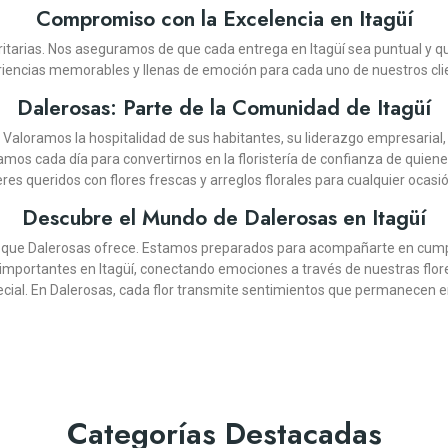
Compromiso con la Excelencia en Itagüí
ioritarias. Nos aseguramos de que cada entrega en Itagüí sea puntual y q
iencias memorables y llenas de emoción para cada uno de nuestros cli
Dalerosas: Parte de la Comunidad de Itagüí
. Valoramos la hospitalidad de sus habitantes, su liderazgo empresarial, 
jamos cada día para convertirnos en la floristería de confianza de qui
eres queridos con flores frescas y arreglos florales para cualquier ocasió
Descubre el Mundo de Dalerosas en Itagüí
DALEROSAS
DALEROSAS
DALEROSAS
DALEROSAS
DALEROSAS
DALEROSAS
DALEROSAS
DALEROSAS
DALEROSAS
DALEROSAS
DALEROSAS
DALEROSAS
DA
cia que Dalerosas ofrece. Estamos preparados para acompañarte en cumpl
portantes en Itagüí, conectando emociones a través de nuestras flore
ORAL CON FRUTAS TROPICAL
O CON ROSAS ME ENAMORAS
DE 18 ROSAS AMARILLAS
ÑO FLORAL MAS ROSAS
OUQUET DE ROSAS
JARRÓN CON 12 GIRASOLES
PEDESTAL FÚNEBRE NUNCA TE
DISEÑO FLORAL CON FRUT
SOLITARIO CON ROSAS 
BOUQUET DE ROSAS Y 
CAJA DE 24 ROSAS S
DISEÑO FLORAL TRO
CORONA F
JARRÓN
OLVIDARÉ
cial. En Dalerosas, cada flor transmite sentimientos que permanecen e
(13)
(12)
(11)
(11)
(9)
(13)
(11)
(12)
(10)
(10)
(13)
(11)
COP $469.900
COP $164.900
COP $219.900
COP $319.900
COP $215.910
COP $249.900
COP $379.900
COP $274.90
COP $239.90
COP $269.90
COP $139.900
COP $319.90
COP 
C
-10%
900
Categorías Destacadas
¡En Oferta!
¡En Oferta!