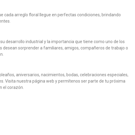
ue cada arreglo floral llegue en perfectas condiciones, brindando
entes.
su desarrollo industrial y la importancia que tiene como uno de los
enes desean sorprender a familiares, amigos, compañeros de trabajo o
n.
LEROSAS
DALEROSAS
DALEROSAS
DALEROSAS
DALEROSAS
DALEROSAS
DALEROSAS
DALEROSAS
eaños, aniversarios, nacimientos, bodas, celebraciones especiales,
s. Visita nuestra página web y permítenos ser parte de tu próxima
AS ECLIPSE
MARILYN
BAILEYS
ALMÓN
PICAL
ÚNEBRE ADIÓS SINCERO
 CON ROSAS
DISEÑO FLORAL CON FRUTAS BAHAMAS
BOUQUET DE ROSAS Y CHOCOLATES
CAJA DE 24 ROSAS AMARILLAS
DISEÑO FLORAL FANTASÍA
JARRÓN CON 12 ROSAS
DISEÑO FÚNEBRE PIE
n el corazón.
(12)
(10)
(12)
(12)
(13)
(16)
(14)
(12)
0
0
0
0
$239.900
OP $345.900
COP $345.900
COP $325.900
COP $239.900
COP $239.900
COP $199.900
COP $219.900
¡En Oferta!