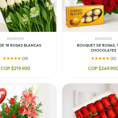
DALEROSAS
DALEROSAS
DE 12 ROSAS AMARILLAS
JARRÓN CON 18 ROSAS M
(13)
(12)
COP $199.900
COP $219.90