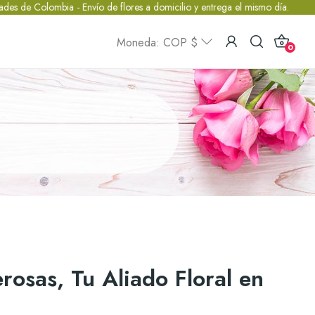
de flores a domicilio y entrega el mismo día.
.: FLORISTERÍA ONLINE :
Moneda: COP $
0
erosas, Tu Aliado Floral en