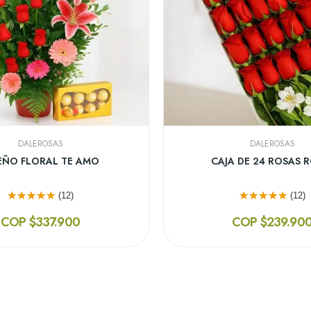
DALEROSAS
DALEROSAS
ÓN CON 12 GIRASOLES
DISEÑO FLORAL CON FRUT
(13)
(13)
COP $249.900
COP $345.90