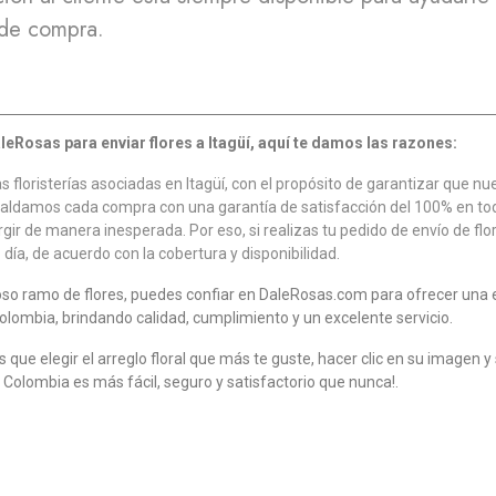
 de compra.
leRosas para enviar flores a Itagüí, aquí te damos las razones:
oristerías asociadas en Itagüí, con el propósito de garantizar que nuest
aldamos cada compra con una garantía de satisfacción del 100% en to
r de manera inesperada. Por eso, si realizas tu pedido de envío de flor
día, de acuerdo con la cobertura y disponibilidad.
rmoso ramo de flores, puedes confiar en DaleRosas.com para ofrecer una
olombia, brindando calidad, cumplimiento y un excelente servicio.
nes que elegir el arreglo floral que más te guste, hacer clic en su imagen
e Colombia es más fácil, seguro y satisfactorio que nunca!.