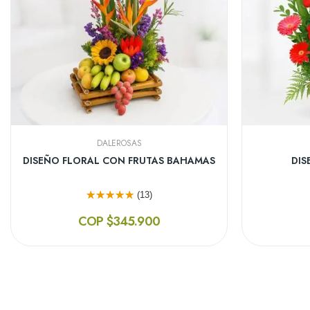
DALEROSAS
BOUQUET DE GERBERAS MULTICOLOR
JARR
(11)
COP $164.900
¡En Oferta!