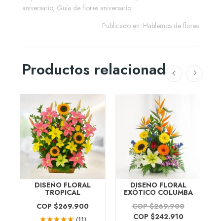
aniversario
,
Guía de flores aniversario
Publicado en:
Hablemos de flores
Productos relacionados
N
DISEÑO FLORAL
DISEÑO FLORAL
TROPICAL
EXÓTICO COLUMBA
COP $269.900
COP $269.900
COP $242.910
(11)