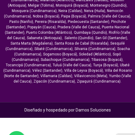
(Cundinamarca)
,
Malambo (Atlántico)
,
Manizales (Caldas)
,
Medellín
(Antioquia)
,
Melgar (Tolima)
,
Moniquirá (Boyacá)
,
Montenegro (Quindío)
,
Mosquera (Cundinamarca)
,
Neira (Caldas)
,
Neiva (Huila)
,
Nemocón
(Cundinamarca)
,
Nobsa (Boyacá)
,
Paipa (Boyacá)
,
Palmira (Valle del Cauca)
,
Pasto (Nariño)
,
Pereira (Risaralda)
,
Piedecuesta (Santander)
,
Pinchote
(Santander)
,
Popayán (Cauca)
,
Pradera (Valle del Cauca),
Puente Nacional
(Santander)
,
Puerto Colombia (Atlántico)
,
Quimbaya (Quindío)
,
Riofrío (Valle
del Cauca)
,
Sabaneta (Antioquia)
,
Salento (Quindío)
,
San Gil (Santander)
,
Santa Marta (Magdalena)
,
Santa Rosa de Cabal (Risaralda)
,
Sesquilé
(Cundinamarca)
,
Sibaté (Cundinamarca)
,
Silvania (Cundinamarca)
,
Soacha
(Cundinamarca)
,
Sogamoso (Boyacá)
,
Soledad (Atlántico)
,
Sopó
(Cundinamarca)
,
Subachoque (Cundinamarca)
,
Tibasosa (Boyacá)
,
Tocancipá (Cundinamarca)
,
Tuluá (Valle del Cauca)
,
Tunja (Boyacá)
,
Ubaté
(Cundinamarca)
,
Vélez (Santander)
,
Villa de Leyva (Boyacá)
,
Villa del Rosario
(Norte de Santander)
,
Villamaria (Caldas)
,
Villavicencio (Meta)
,
Yumbo (Valle
del Cauca)
,
Zipacón (Cundinamarca)
,
Zipaquirá (Cundinamarca).
Diseñado y hospedado por
Damos Soluciones