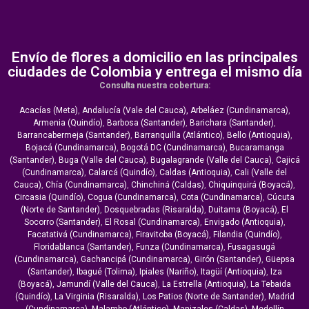
Envío de flores a domicilio en las principales
ciudades de Colombia y entrega el mismo día
Consulta nuestra cobertura:
Acacías (Meta)
,
Andalucía (Vale del Cauca),
Arbeláez (Cundinamarca)
,
Armenia (Quindío)
,
Barbosa (Santander)
,
Barichara (Santander)
,
Barrancabermeja (Santander)
,
Barranquilla (Atlántico)
,
Bello (Antioquia)
,
Bojacá (Cundinamarca)
,
Bogotá DC (Cundinamarca)
,
Bucaramanga
(Santander)
,
Buga (Valle del Cauca)
,
Bugalagrande (Valle del Cauca)
,
Cajicá
(Cundinamarca)
,
Calarcá (Quindío)
,
Caldas (Antioquia)
,
Cali (Valle del
Cauca)
,
Chía (Cundinamarca)
,
Chinchiná (Caldas)
,
Chiquinquirá (Boyacá)
,
Circasia (Quindío)
,
Cogua (Cundinamarca)
,
Cota (Cundinamarca)
,
Cúcuta
(Norte de Santander)
,
Dosquebradas (Risaralda)
,
Duitama (Boyacá)
,
El
Socorro (Santander)
,
El Rosal (Cundinamarca)
,
Envigado (Antioquia)
,
Facatativá (Cundinamarca)
,
Firavitoba (Boyacá)
,
Filandia (Quindío)
,
Floridablanca (Santander),
Funza (Cundinamarca)
,
Fusagasugá
(Cundinamarca)
,
Gachancipá (Cundinamarca)
,
Girón (Santander)
,
Güepsa
(Santander)
,
Ibagué (Tolima)
,
Ipiales (Nariño)
,
Itagüí (Antioquia)
,
Iza
(Boyacá),
Jamundí (Valle del Cauca)
,
La Estrella (Antioquia)
,
La Tebaida
(Quindío)
,
La Virginia (Risaralda)
,
Los Patios (Norte de Santander)
,
Madrid