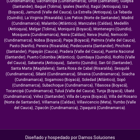
(Cundinamarca)
,
Gachancipá (Cundinamarca)
,
Girón (Santander)
,
Güepsa
(Santander)
,
Ibagué (Tolima)
,
Ipiales (Nariño)
,
Itagüí (Antioquia)
,
Iza
(Boyacá),
Jamundí (Valle del Cauca)
,
La Estrella (Antioquia)
,
La Tebaida
(Quindío)
,
La Virginia (Risaralda)
,
Los Patios (Norte de Santander)
,
Madrid
(Cundinamarca)
,
Malambo (Atlántico)
,
Manizales (Caldas)
,
Medellín
(Antioquia)
,
Melgar (Tolima)
,
Moniquirá (Boyacá)
,
Montenegro (Quindío)
,
Mosquera (Cundinamarca)
,
Neira (Caldas)
,
Neiva (Huila)
,
Nemocón
(Cundinamarca)
,
Nobsa (Boyacá)
,
Paipa (Boyacá)
,
Palmira (Valle del Cauca)
,
Pasto (Nariño)
,
Pereira (Risaralda)
,
Piedecuesta (Santander)
,
Pinchote
(Santander)
,
Popayán (Cauca)
,
Pradera (Valle del Cauca),
Puente Nacional
(Santander)
,
Puerto Colombia (Atlántico)
,
Quimbaya (Quindío)
,
Riofrío (Valle
del Cauca)
,
Sabaneta (Antioquia)
,
Salento (Quindío)
,
San Gil (Santander)
,
Santa Marta (Magdalena)
,
Santa Rosa de Cabal (Risaralda)
,
Sesquilé
(Cundinamarca)
,
Sibaté (Cundinamarca)
,
Silvania (Cundinamarca)
,
Soacha
(Cundinamarca)
,
Sogamoso (Boyacá)
,
Soledad (Atlántico)
,
Sopó
(Cundinamarca)
,
Subachoque (Cundinamarca)
,
Tibasosa (Boyacá)
,
Tocancipá (Cundinamarca)
,
Tuluá (Valle del Cauca)
,
Tunja (Boyacá)
,
Ubaté
(Cundinamarca)
,
Vélez (Santander)
,
Villa de Leyva (Boyacá)
,
Villa del Rosario
(Norte de Santander)
,
Villamaria (Caldas)
,
Villavicencio (Meta)
,
Yumbo (Valle
del Cauca)
,
Zipacón (Cundinamarca)
,
Zipaquirá (Cundinamarca).
Diseñado y hospedado por
Damos Soluciones