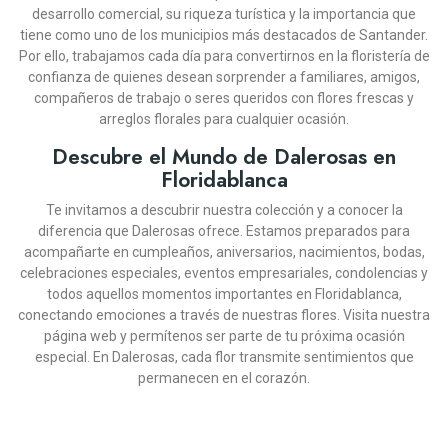
desarrollo comercial, su riqueza turística y la importancia que
tiene como uno de los municipios más destacados de Santander.
¡En Oferta!
¡En Oferta!
¡En Oferta!
Por ello, trabajamos cada día para convertirnos en la floristería de
confianza de quienes desean sorprender a familiares, amigos,
compañeros de trabajo o seres queridos con flores frescas y
arreglos florales para cualquier ocasión.
Descubre el Mundo de Dalerosas en
Floridablanca
Te invitamos a descubrir nuestra colección y a conocer la
diferencia que Dalerosas ofrece. Estamos preparados para
acompañarte en cumpleaños, aniversarios, nacimientos, bodas,
DALEROSAS
DALEROSAS
DALEROSAS
DALEROSAS
DALEROSAS
DALEROSAS
DALEROSAS
DALEROSAS
DALEROSAS
DALEROSAS
celebraciones especiales, eventos empresariales, condolencias y
DALEROSAS
DISEÑO FÚNEBRE CUBRE
CANASTA FLORAL CON
DISEÑO FLORAL CON
BOUQUET DE ROSAS
CAJA DE 24 ROSAS
JARRÓN OTOÑO
CAJA DE 12 ROSAS ROJAS
DISEÑO CON GIRASOLES
BOUQUET DE ROSAS,
PEDESTAL FÚNEBRE
todos aquellos momentos importantes en Floridablanca,
ROJAS Y GIRASOLES
FRUTAS CAPELLA
CAJA BONDAD
12 GIRASOLES
ROSADAS
VINO Y CHOCOLATES
SENTIDO PÉSAME
BENGALA
SOLITARIO CON ROSAS
conectando emociones a través de nuestras flores. Visita nuestra
MULTICOLOR
(10)
(14)
(14)
(14)
(9)
(9)
(11)
(11)
(11)
(8)
página web y permítenos ser parte de tu próxima ocasión
(12)
especial. En Dalerosas, cada flor transmite sentimientos que
COP $295.900
COP $239.900
COP $289.900
COP $194.900
COP
COP
COP $226.900
COP $349.900
COP $199.900
COP
COP $269.900
COP $269.900
COP $499.900
permanecen en el corazón.
$242.910
$242.910
COP $139.900
$449.910
-10%
-10%
-10%