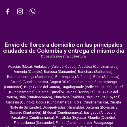
Envío de flores a domicilio en las principales
ciudades de Colombia y entrega el mismo día
Consulta nuestra cobertura:
Acacías (Meta)
,
Andalucía (Vale del Cauca),
Arbeláez (Cundinamarca)
,
Armenia (Quindío)
,
Barbosa (Santander)
,
Barichara (Santander)
,
Barrancabermeja (Santander)
,
Barranquilla (Atlántico)
,
Bello (Antioquia)
,
Bojacá (Cundinamarca)
,
Bogotá DC (Cundinamarca)
,
Bucaramanga
(Santander)
,
Buga (Valle del Cauca)
,
Bugalagrande (Valle del Cauca)
,
Cajicá
(Cundinamarca)
,
Calarcá (Quindío)
,
Caldas (Antioquia)
,
Cali (Valle del
Cauca)
,
Chía (Cundinamarca)
,
Chinchiná (Caldas)
,
Chiquinquirá (Boyacá)
,
Circasia (Quindío)
,
Cogua (Cundinamarca)
,
Cota (Cundinamarca)
,
Cúcuta
(Norte de Santander)
,
Dosquebradas (Risaralda)
,
Duitama (Boyacá)
,
El
Socorro (Santander)
,
El Rosal (Cundinamarca)
,
Envigado (Antioquia)
,
Facatativá (Cundinamarca)
,
Firavitoba (Boyacá)
,
Filandia (Quindío)
,
Floridablanca (Santander),
Funza (Cundinamarca)
,
Fusagasugá