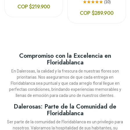
(10)
COP $219.900
COP $289.900
¡En Oferta!
Compromiso con la Excelencia en
Floridablanca
En Dalerosas, la calidad y la frescura de nuestras flores son
prioritarias. Nos aseguramos de que cada entrega en
Floridablanca sea puntual y que cada arreglo floral llegue en
DALEROSAS
DALEROSAS
DALEROSAS
DALEROSAS
DALEROSAS
DALEROSAS
DALEROSAS
DALEROSAS
DALEROSAS
DALEROSAS
DALEROSAS
DALEROSAS
DALEROSAS
DALEROSAS
perfectas condiciones, brindando experiencias memorables y
llenas de emoción para cada uno de nuestros clientes.
DISEÑO FLORAL EXÓTICO
CAJA DE 18 ROSAS ROJAS
DISEÑO FÚNEBRE CUBRE
SOLITARIO CON ROSAS
BOUQUET DE ROSAS Y
DISEÑO FLORAL CON
JARRÓN CON 12
SOLITARIO CON ROSAS
DISEÑO FLORAL CON
BOUQUET DE ROSAS
DISEÑO FÚNEBRE TE
CAJA DE 12 ROSAS
DISEÑO FLORAL
JARRÓN AMOR
FRUTAS TROPICAL
CAJA ASUNCIÓN
ME ENAMORAS
MI FLECHAZO
GIRASOLES
BAILEYS
FRUTAS BAHAMAS
INCONDICIONAL
AMARILLAS
FANTASÍA
MARILYN
FUISTE
Dalerosas: Parte de la Comunidad de
Floridablanca
(10)
(12)
(13)
(13)
(13)
(11)
(11)
(13)
(12)
(13)
(12)
(12)
(12)
(8)
COP $295.900
COP $249.900
COP $274.900
COP $259.900
COP $219.900
COP $319.900
COP
COP $345.900
COP $206.900
COP $325.900
COP $309.900
COP $164.900
COP $199.900
COP $139.900
Ser parte de la comunidad de Floridablanca es un privilegio para
COP $239.900
$215.910
nosotros. Valoramos la hospitalidad de sus habitantes, su
-10%