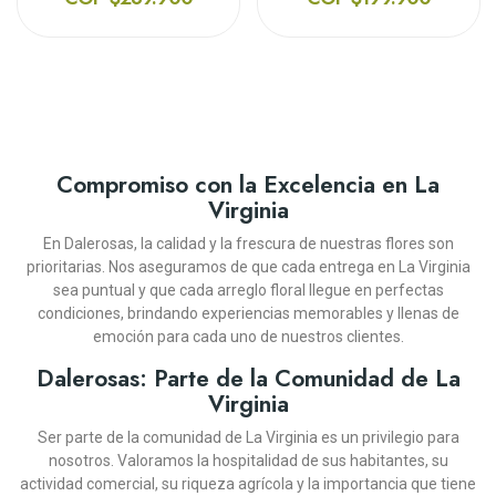
¡En Oferta!
¡En Oferta!
Compromiso con la Excelencia en La
Virginia
En Dalerosas, la calidad y la frescura de nuestras flores son
prioritarias. Nos aseguramos de que cada entrega en La Virginia
sea puntual y que cada arreglo floral llegue en perfectas
DALEROSAS
DALEROSAS
DALEROSAS
DALEROSAS
DALEROSAS
DALEROSAS
DALEROSAS
DALEROSAS
DALEROSAS
DALEROSAS
DALEROSAS
DALEROSAS
DALEROSAS
DALEROSAS
condiciones, brindando experiencias memorables y llenas de
emoción para cada uno de nuestros clientes.
CAJA DE 24 ROSAS ROJAS
SOLITARIO CON ROSAS
CANASTA DE FRUTAS
BOUQUET DE ROSAS
JARRÓN LLÉVAME
DISEÑO FÚNEBRE
JARRÓN OTOÑO
SOLITARIO CON ROSAS
BOUQUET DE ROSAS Y
DISEÑO FLORAL CON
DISEÑO FÚNEBRE TE
JARRÓN TE ADORO
CAJA DE 24 ROSAS
JARRÓN OTOÑO
DESCANSO ETERNO
MULTICOLOR
MULTICOLOR
CONTIGO
SIRIO
FRUTAS PARAISO
ROSADAS
MARILYN
BAILEYS
FUISTE
Dalerosas: Parte de la Comunidad de La
Virginia
(12)
(14)
(10)
(12)
(14)
(12)
(11)
(10)
(12)
(12)
(14)
(13)
(12)
(8)
COP $248.900
COP $285.900
COP $239.900
COP $164.900
COP $199.900
COP $139.900
COP
COP $309.900
COP $274.900
COP $239.900
COP $269.900
COP $299.900
COP $139.900
COP
Ser parte de la comunidad de La Virginia es un privilegio para
COP $269.900
COP $269.900
$242.910
$242.910
nosotros. Valoramos la hospitalidad de sus habitantes, su
-10%
-10%
actividad comercial, su riqueza agrícola y la importancia que tiene