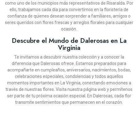
como uno de los municipios más representativos de Risaralda. Por
¡En Oferta!
ello, trabajamos cada día para convertirnos en la floristería de
confianza de quienes desean sorprender a familiares, amigos o
seres queridos con flores frescas y arreglos florales para cualquier
ocasión.
Descubre el Mundo de Dalerosas en La
Virginia
Te invitamos a descubrir nuestra colección y a conocer la
diferencia que Dalerosas ofrece. Estamos preparados para
acompañarte en cumpleaños, aniversarios, nacimientos, bodas,
DALEROSAS
DALEROSAS
DALEROSAS
DALEROSAS
DALEROSAS
DALEROSAS
DALEROSAS
DALEROSAS
DALEROSAS
DALEROSAS
celebraciones especiales, condolencias y todos aquellos
DALEROSAS
SOLITARIO CON ROSAS
DISEÑO FLORAL CON
BOUQUET DE ROSAS
PEDESTAL FÚNEBRE
CAJA DE 18 ROSAS
JARRÓN CON 12
DISEÑO FLORAL SUSPIRO
BOUQUET DE GERBERAS
PEDESTAL FÚNEBRE
CAJA DE 12 ROSAS
momentos importantes en La Virginia, conectando emociones a
FRUTAS TENTACIÓN
ME ENAMORAS
GIRASOLES
HOMENAJE
ROSADAS
MULTICOLOR
SALMÓN
PASIÓN
DISEÑO FLORAL
través de nuestras flores. Visita nuestra página web y permítenos
TROPICAL
(10)
(10)
(13)
(12)
(13)
(8)
(12)
(13)
(11)
(11)
ser parte de tu próxima ocasión especial. En Dalerosas, cada flor
(11)
transmite sentimientos que permanecen en el corazón.
COP $249.900
COP $289.900
COP $369.900
COP $164.900
COP $219.900
COP
COP $349.900
COP $299.900
COP $164.900
COP $199.900
COP $239.900
COP $269.900
$215.910
-10%