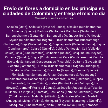
Envío de flores a domicilio en las principales
ciudades de Colombia y entrega el mismo día
Consulta nuestra cobertura:
Acacías (Meta)
,
Andalucía (Vale del Cauca),
Arbeláez (Cundinamarca)
,
Armenia (Quindío)
,
Barbosa (Santander)
,
Barichara (Santander)
,
Barrancabermeja (Santander)
,
Barranquilla (Atlántico)
,
Bello (Antioquia)
,
Bojacá (Cundinamarca)
,
Bogotá DC (Cundinamarca)
,
Bucaramanga
(Santander)
,
Buga (Valle del Cauca)
,
Bugalagrande (Valle del Cauca)
,
Cajicá
(Cundinamarca)
,
Calarcá (Quindío)
,
Caldas (Antioquia)
,
Cali (Valle del
Cauca)
,
Chía (Cundinamarca)
,
Chinchiná (Caldas)
,
Chiquinquirá (Boyacá)
,
Circasia (Quindío)
,
Cogua (Cundinamarca)
,
Cota (Cundinamarca)
,
Cúcuta
(Norte de Santander)
,
Dosquebradas (Risaralda)
,
Duitama (Boyacá)
,
El
Socorro (Santander)
,
El Rosal (Cundinamarca)
,
Envigado (Antioquia)
,
Facatativá (Cundinamarca)
,
Firavitoba (Boyacá)
,
Filandia (Quindío)
,
Floridablanca (Santander),
Funza (Cundinamarca)
,
Fusagasugá
(Cundinamarca)
,
Gachancipá (Cundinamarca)
,
Girón (Santander)
,
Güepsa
(Santander)
,
Ibagué (Tolima)
,
Ipiales (Nariño)
,
Itagüí (Antioquia)
,
Iza
(Boyacá),
Jamundí (Valle del Cauca)
,
La Estrella (Antioquia)
,
La Tebaida
(Quindío)
,
La Virginia (Risaralda)
,
Los Patios (Norte de Santander)
,
Madrid
(Cundinamarca)
,
Malambo (Atlántico)
,
Manizales (Caldas)
,
Medellín
(Antioquia)
,
Melgar (Tolima)
,
Moniquirá (Boyacá)
,
Montenegro (Quindío)
,
Mosquera (Cundinamarca)
,
Neira (Caldas)
,
Neiva (Huila)
,
Nemocón