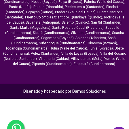
(Cundinamarca)
,
Nobsa (Boyacá)
,
Paipa (Boyacá)
,
Palmira (Valle del Cauca)
,
Pasto (Nariño)
,
Pereira (Risaralda)
,
Piedecuesta (Santander)
,
Pinchote
(Santander)
,
Popayán (Cauca)
,
Pradera (Valle del Cauca),
Puente Nacional
(Santander)
,
Puerto Colombia (Atlántico)
,
Quimbaya (Quindío)
,
Riofrío (Valle
del Cauca)
,
Sabaneta (Antioquia)
,
Salento (Quindío)
,
San Gil (Santander)
,
Santa Marta (Magdalena)
,
Santa Rosa de Cabal (Risaralda)
,
Sesquilé
(Cundinamarca)
,
Sibaté (Cundinamarca)
,
Silvania (Cundinamarca)
,
Soacha
(Cundinamarca)
,
Sogamoso (Boyacá)
,
Soledad (Atlántico)
,
Sopó
(Cundinamarca)
,
Subachoque (Cundinamarca)
,
Tibasosa (Boyacá)
,
Tocancipá (Cundinamarca)
,
Tuluá (Valle del Cauca)
,
Tunja (Boyacá)
,
Ubaté
(Cundinamarca)
,
Vélez (Santander)
,
Villa de Leyva (Boyacá)
,
Villa del Rosario
(Norte de Santander)
,
Villamaria (Caldas)
,
Villavicencio (Meta)
,
Yumbo (Valle
del Cauca)
,
Zipacón (Cundinamarca)
,
Zipaquirá (Cundinamarca).
Diseñado y hospedado por
Damos Soluciones