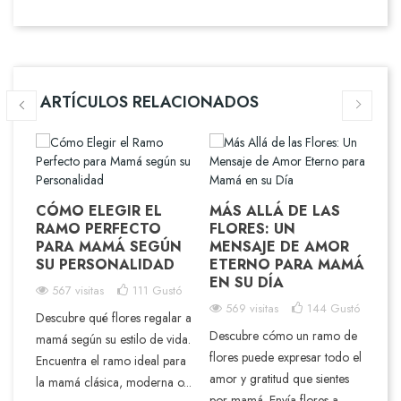
ARTÍCULOS RELACIONADOS
CÓMO ELEGIR EL
MÁS ALLÁ DE LAS
RAMO PERFECTO
FLORES: UN
R
PARA MAMÁ SEGÚN
MENSAJE DE AMOR
SE
SU PERSONALIDAD
ETERNO PARA MAMÁ
¿
TE
EN SU DÍA
S
567 visitas
111
Gustó
R
569 visitas
144
Gustó
E
Descubre qué flores regalar a
A
Descubre cómo un ramo de
S
mamá según su estilo de vida.
tó
flores puede expresar todo el
Encuentra el ramo ideal para
amor y gratitud que sientes
la mamá clásica, moderna o...
na
¿Po
por mamá. Envía flores a