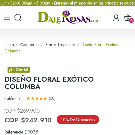
Sáb 8:00am - 6:00pm - Entregas el mismo día en las principales ciudades
0
Inicio
Categorías
Flores Tropicales
Diseño Floral Exótico
Columba
¡En Oferta!
DISEÑO FLORAL EXÓTICO
COLUMBA
Calificación:
(16)
COP $269.900
COP $242.910
10% De Descuento
DR075
Referencia