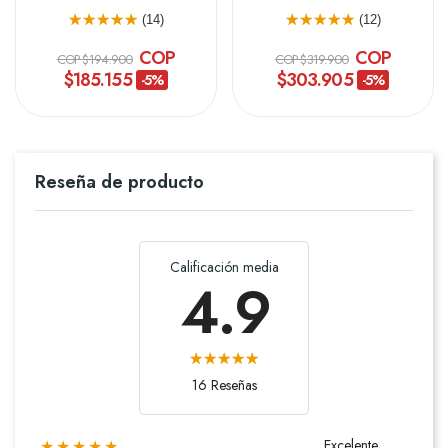
(14)
(12)
COP
COP
COP $194.900
COP $319.900
$185.155
$303.905
-5%
-5%
Reseña de producto
Calificación media
4.9
16 Reseñas
Excelente
★★★★★