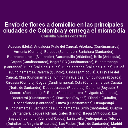
Envío de flores a domicilio en las principales
ciudades de Colombia y entrega el mismo día
Consulta nuestra cobertura:
Acacías (Meta)
,
Andalucía (Vale del Cauca),
Arbeláez (Cundinamarca)
,
Armenia (Quindío)
,
Barbosa (Santander)
,
Barichara (Santander)
,
Barrancabermeja (Santander)
,
Barranquilla (Atlántico)
,
Bello (Antioquia)
,
Bojacá (Cundinamarca)
,
Bogotá DC (Cundinamarca)
,
Bucaramanga
(Santander)
,
Buga (Valle del Cauca)
,
Bugalagrande (Valle del Cauca)
,
Cajicá
(Cundinamarca)
,
Calarcá (Quindío)
,
Caldas (Antioquia)
,
Cali (Valle del
Cauca)
,
Chía (Cundinamarca)
,
Chinchiná (Caldas)
,
Chiquinquirá (Boyacá)
,
Circasia (Quindío)
,
Cogua (Cundinamarca)
,
Cota (Cundinamarca)
,
Cúcuta
(Norte de Santander)
,
Dosquebradas (Risaralda)
,
Duitama (Boyacá)
,
El
Socorro (Santander)
,
El Rosal (Cundinamarca)
,
Envigado (Antioquia)
,
Facatativá (Cundinamarca)
,
Firavitoba (Boyacá)
,
Filandia (Quindío)
,
Floridablanca (Santander),
Funza (Cundinamarca)
,
Fusagasugá
(Cundinamarca)
,
Gachancipá (Cundinamarca)
,
Girón (Santander)
,
Güepsa
(Santander)
,
Ibagué (Tolima)
,
Ipiales (Nariño)
,
Itagüí (Antioquia)
,
Iza
(Boyacá),
Jamundí (Valle del Cauca)
,
La Estrella (Antioquia)
,
La Tebaida
(Quindío)
,
La Virginia (Risaralda)
,
Los Patios (Norte de Santander)
,
Madrid