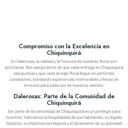
¡En Oferta!
¡En Oferta!
Compromiso con la Excelencia en
Chiquinquirá
En Dalerosas, la calidad y la frescura de nuestras flores son
prioritarias. Nos aseguramos de que cada entrega en Chiquinquirá
sea puntual y que cada arreglo floral llegue en perfectas
DALEROSAS
DALEROSAS
DALEROSAS
DALEROSAS
DALEROSAS
DALEROSAS
DALEROSAS
DALEROSAS
DALEROSAS
DALEROSAS
DALEROSAS
DALEROSAS
DALEROSAS
DALEROSAS
condiciones, brindando experiencias memorables y llenas de
emoción para cada uno de nuestros clientes.
CORONA FÚNEBRE ADIÓS
CAJA DE 12 ROSAS ROJAS
DISEÑO CON GIRASOLES
SOLITARIO CON ROSAS
JARRÓN CON 18 ROSAS
BOUQUET DE ROSAS Y
CANASTA DE FRUTAS
DISEÑO FLORAL EXÓTICO
BOUQUET DE GIRASOLES
DISEÑO FÚNEBRE ADIÓS
SOLITARIO CON ROSAS
JARRÓN CON 18 ROSAS
DISEÑO FLORAL CON
CAJA DE 18 ROSAS
ME ENAMORAS
CHOCOLATES
BENGALA
SINCERO
SIRIO
FRUTAS PARAISO
PARA SIEMPRE
MULTICOLOR
COLUMBA
ROSADAS
MARILYN
Dalerosas: Parte de la Comunidad de
Chiquinquirá
(10)
(10)
(16)
(16)
(13)
(11)
(11)
(10)
(16)
(12)
(16)
(12)
(12)
(11)
COP $248.900
COP $345.900
COP $226.900
COP $239.900
COP $199.900
COP $219.900
COP
COP $299.900
COP $239.900
COP $164.900
COP $219.900
COP $219.900
COP $139.900
COP
Ser parte de la comunidad de Chiquinquirá es un privilegio para
COP $239.900
COP $269.900
$215.910
$242.910
nosotros. Valoramos la hospitalidad de sus habitantes, su legado
-10%
-10%
histórico, su importancia religiosa y el dinamismo de su actividad