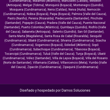
(Cundinamarca)
,
Malambo (Atlántico)
,
Manizales (Caldas)
,
Medellín
(Antioquia)
,
Melgar (Tolima)
,
Moniquirá (Boyacá)
,
Montenegro (Quindío)
,
Mosquera (Cundinamarca)
,
Neira (Caldas)
,
Neiva (Huila)
,
Nemocón
(Cundinamarca)
,
Nobsa (Boyacá)
,
Paipa (Boyacá)
,
Palmira (Valle del Cauca)
,
Pasto (Nariño)
,
Pereira (Risaralda)
,
Piedecuesta (Santander)
,
Pinchote
(Santander)
,
Popayán (Cauca)
,
Pradera (Valle del Cauca),
Puente Nacional
(Santander)
,
Puerto Colombia (Atlántico)
,
Quimbaya (Quindío)
,
Riofrío (Valle
del Cauca)
,
Sabaneta (Antioquia)
,
Salento (Quindío)
,
San Gil (Santander)
,
Santa Marta (Magdalena)
,
Santa Rosa de Cabal (Risaralda)
,
Sesquilé
(Cundinamarca)
,
Sibaté (Cundinamarca)
,
Silvania (Cundinamarca)
,
Soacha
(Cundinamarca)
,
Sogamoso (Boyacá)
,
Soledad (Atlántico)
,
Sopó
(Cundinamarca)
,
Subachoque (Cundinamarca)
,
Tibasosa (Boyacá)
,
Tocancipá (Cundinamarca)
,
Tuluá (Valle del Cauca)
,
Tunja (Boyacá)
,
Ubaté
(Cundinamarca)
,
Vélez (Santander)
,
Villa de Leyva (Boyacá)
,
Villa del Rosario
(Norte de Santander)
,
Villamaria (Caldas)
,
Villavicencio (Meta)
,
Yumbo (Valle
del Cauca)
,
Zipacón (Cundinamarca)
,
Zipaquirá (Cundinamarca).
Diseñado y hospedado por
Damos Soluciones