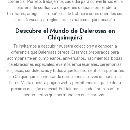
comercial. Por ello, trabajamos cada día para convertirnos en la
floristería de confianza de quienes desean sorprender a
¡En Oferta!
familiares, amigos, compañeros de trabajo o seres queridos con
flores frescas y arreglos florales para cualquier ocasión.
Descubre el Mundo de Dalerosas en
Chiquinquirá
Te invitamos a descubrir nuestra colección y a conocer la
diferencia que Dalerosas ofrece. Estamos preparados para
acompañarte en cumpleaños, aniversarios, nacimientos, bodas,
celebraciones especiales, eventos empresariales, ceremonias
DALEROSAS
DALEROSAS
DALEROSAS
DALEROSAS
DALEROSAS
DALEROSAS
DALEROSAS
DALEROSAS
DALEROSAS
religiosas, condolencias y todos aquellos momentos importantes
DALEROSAS
DALEROSAS
DISEÑO FLORAL CON
DISEÑO FLORAL MAS
BOUQUET DE ROSAS
CAJA DE 12 ROSAS
JARRÓN DECÍDETE
DISEÑO FÚNEBRE
CAJA DE 18 ROSAS ROJAS
BOUQUET DE ROSAS,
PEDESTAL FÚNEBRE
en Chiquinquirá, conectando emociones a través de nuestras
FRUTAS TENTACIÓN
DESCANSO ETERNO
SALMÓN
ROSAS
VINO Y CHOCOLATES
HOMENAJE
SOLITARIO CON ROSAS
JARRÓN OTOÑO
flores. Visita nuestra página web y permítenos ser parte de tu
MULTICOLOR
(10)
(12)
(12)
(11)
(11)
(9)
(11)
(11)
(8)
próxima ocasión especial. En Dalerosas, cada flor transmite
(12)
(14)
sentimientos que permanecen en el corazón.
COP $469.900
COP $296.900
COP $289.900
COP $164.900
COP $199.900
COP $199.900
COP $349.900
COP $369.900
COP $219.900
COP $139.900
COP
COP $269.900
$242.910
-10%