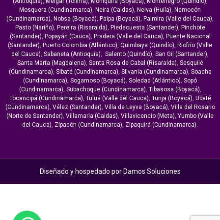
(Antioquia)
,
Melgar (Tolima)
,
Moniquirá (Boyacá)
,
Montenegro (Quindío)
,
Mosquera (Cundinamarca)
,
Neira (Caldas)
,
Neiva (Huila)
,
Nemocón
(Cundinamarca)
,
Nobsa (Boyacá)
,
Paipa (Boyacá)
,
Palmira (Valle del Cauca)
,
Pasto (Nariño)
,
Pereira (Risaralda)
,
Piedecuesta (Santander)
,
Pinchote
(Santander)
,
Popayán (Cauca)
,
Pradera (Valle del Cauca),
Puente Nacional
(Santander)
,
Puerto Colombia (Atlántico)
,
Quimbaya (Quindío)
,
Riofrío (Valle
del Cauca)
,
Sabaneta (Antioquia)
,
Salento (Quindío)
,
San Gil (Santander)
,
Santa Marta (Magdalena)
,
Santa Rosa de Cabal (Risaralda)
,
Sesquilé
(Cundinamarca)
,
Sibaté (Cundinamarca)
,
Silvania (Cundinamarca)
,
Soacha
(Cundinamarca)
,
Sogamoso (Boyacá)
,
Soledad (Atlántico)
,
Sopó
(Cundinamarca)
,
Subachoque (Cundinamarca)
,
Tibasosa (Boyacá)
,
Tocancipá (Cundinamarca)
,
Tuluá (Valle del Cauca)
,
Tunja (Boyacá)
,
Ubaté
(Cundinamarca)
,
Vélez (Santander)
,
Villa de Leyva (Boyacá)
,
Villa del Rosario
(Norte de Santander)
,
Villamaria (Caldas)
,
Villavicencio (Meta)
,
Yumbo (Valle
del Cauca)
,
Zipacón (Cundinamarca)
,
Zipaquirá (Cundinamarca).
Diseñado y hospedado por
Damos Soluciones