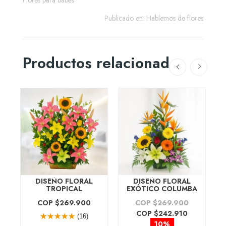
Publicado en:
Hablemos de flores
Productos relacionados
S
S
DISEÑO FLORAL
DISEÑO FLORAL
TROPICAL
EXÓTICO COLUMBA
COP $269.900
COP $269.900
COP $242.910
(16)
10%