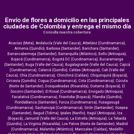
Envío de flores a domicilio en las principales
ciudades de Colombia y entrega el mismo día
Consulta nuestra cobertura:
Acacías (Meta)
,
Andalucía (Vale del Cauca),
Arbeláez (Cundinamarca)
,
Armenia (Quindío)
,
Barbosa (Santander)
,
Barichara (Santander)
,
Barrancabermeja (Santander)
,
Barranquilla (Atlántico)
,
Bello (Antioquia)
,
Bojacá (Cundinamarca)
,
Bogotá DC (Cundinamarca)
,
Bucaramanga
(Santander)
,
Buga (Valle del Cauca)
,
Bugalagrande (Valle del Cauca)
,
Cajicá
(Cundinamarca)
,
Calarcá (Quindío)
,
Caldas (Antioquia)
,
Cali (Valle del
Cauca)
,
Chía (Cundinamarca)
,
Chinchiná (Caldas)
,
Chiquinquirá (Boyacá)
,
Circasia (Quindío)
,
Cogua (Cundinamarca)
,
Cota (Cundinamarca)
,
Cúcuta
(Norte de Santander)
,
Dosquebradas (Risaralda)
,
Duitama (Boyacá)
,
El
Socorro (Santander)
,
El Rosal (Cundinamarca)
,
Envigado (Antioquia)
,
Facatativá (Cundinamarca)
,
Firavitoba (Boyacá)
,
Filandia (Quindío)
,
Floridablanca (Santander),
Funza (Cundinamarca)
,
Fusagasugá
(Cundinamarca)
,
Gachancipá (Cundinamarca)
,
Girón (Santander)
,
Güepsa
(Santander)
,
Ibagué (Tolima)
,
Ipiales (Nariño)
,
Itagüí (Antioquia)
,
Iza
(Boyacá),
Jamundí (Valle del Cauca)
,
La Estrella (Antioquia)
,
La Tebaida
(Quindío)
,
La Virginia (Risaralda)
,
Los Patios (Norte de Santander)
,
Madrid
(Cundinamarca)
,
Malambo (Atlántico)
,
Manizales (Caldas)
,
Medellín